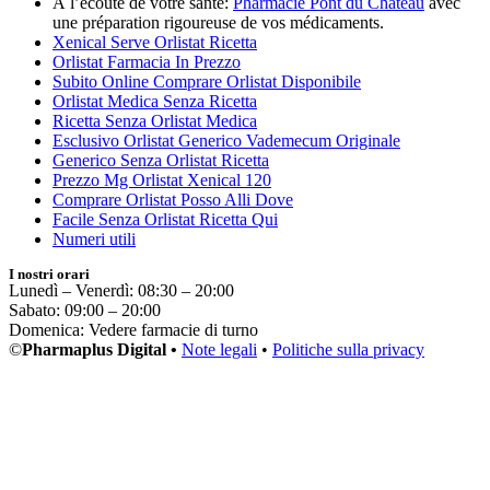
À l’écoute de votre santé:
Pharmacie Pont du Château
avec
une préparation rigoureuse de vos médicaments.
Xenical Serve Orlistat Ricetta
Orlistat Farmacia In Prezzo
Subito Online Comprare Orlistat Disponibile
Orlistat Medica Senza Ricetta
Ricetta Senza Orlistat Medica
Esclusivo Orlistat Generico Vademecum Originale
Generico Senza Orlistat Ricetta
Prezzo Mg Orlistat Xenical 120
Comprare Orlistat Posso Alli Dove
Facile Senza Orlistat Ricetta Qui
Numeri utili
I nostri orari
Lunedì – Venerdì: 08:30 – 20:00
Sabato: 09:00 – 20:00
Domenica: Vedere farmacie di turno
©
Pharmaplus Digital •
Note legali
•
Politiche sulla privacy