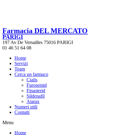
Farmacia DEL MERCATO
PARIGI
197 Av De Versailles 75016 PARIGI
01 46 51 64 08
Home
Servizi
Team
Cerca un farmaco
Cialis
Furosemid
Finasterid
Sildenafil
Atarax
Numeri utili
Contatti
Menu
Home