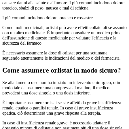
causare danni alla salute e all'umore. I più comuni includono dolore
toracico, sbalzi di peso, nausea e mal di schiena.
I più comuni includono dolore toracico e rossastre.
Come molti medicinali, orlistat può avere effetti collaterali se assunto
con un altro medicinale. È importante consultare un medico prima
dell'assunzione di questo medicinale per valutare l'efficacia e la
sicurezza del farmaco.
È necessario assumere la dose di orlistat per una settimana,
seguendo attentamente le indicazioni del medico o del farmacista.
Come assumere orlistat in modo sicuro?
Se allattamento o se non ha iniziato un intervento chirurgico, o in
modo tale da assumere una compressa al mattino, il medico
prevederà una dose singola o una dosis inferiore.
È importante assumere orlistat se si è affetti da grave insufficienza
renale, epatica o paralisi renale. In caso di grave insufficienza
epatica, ciò determinerà una grave risposta alla terapia.
In caso di insufficienza renale grave, è necessario adattare il
dosaggio minore di orlistat e non assumere più di una dose singola.