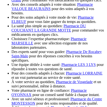
Grand
pour commander vos médicaments en quelques clics.
Avec des conseils adaptés à votre situation:
Pharmacie
VALQUE BEAURAINS
pour des soins adaptés à vos
besoins.
Pour des soins adaptés à votre mode de vie:
Pharmacie
ELBEUF
pour vous faire gagner du temps au quotidien.
La santé plus simple au quotidien:
Pharmacie DU
COUCHANT LA GRANDE MOTTE
pour commander vos
médicaments en quelques clics.
Choisissez l’expertise pharmaceutique:
Pharmacie
MARSEILLE
avec une sélection exigeante de nos
laboratoires partenaires.
Des experts santé pour vous guider:
Pharmacie De Rocabey
Saint-Malo
pour des réponses concrètes à vos besoins
spécifiques.
Une équipe dédiée à votre santé:
Pharmacie LES 3 LYS
pour
répondre à toutes vos questions de santé.
Pour des conseils adaptés à chacun:
Pharmacie LORRAINE
et un vrai partenariat au service de votre santé.
À votre service au quotidien,
Pharmacie de Vosgelade
et un
suivi personnalisé, même à distance.
Votre pharmacie en ligne de confiance:
Pharmacie
OYONNAX
pour un conseil santé fiable à chaque instant.
Avec un suivi sérieux et professionnel:
Pharmacie du Centre
MONTESSON
pour des soins responsables et de qualité.