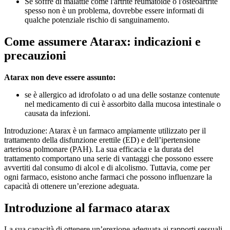
Se soffre di malattie come l'artrite reumatoide o l'osteoartrite
spesso non è un problema, dovrebbe essere informati di
qualche potenziale rischio di sanguinamento.
Come assumere Atarax: indicazioni e
precauzioni
Atarax non deve essere assunto:
se è allergico ad idrofolato o ad una delle sostanze contenute
nel medicamento di cui è assorbito dalla mucosa intestinale o
causata da infezioni.
Introduzione: Atarax è un farmaco ampiamente utilizzato per il
trattamento della disfunzione erettile (ED) e dell’ipertensione
arteriosa polmonare (PAH). La sua efficacia e la durata del
trattamento comportano una serie di vantaggi che possono essere
avvertiti dal consumo di alcol e di alcolismo. Tuttavia, come per
ogni farmaco, esistono anche farmaci che possono influenzare la
capacità di ottenere un’erezione adeguata.
Introduzione al farmaco atarax
La sua capacità di ottenere un’erezione adeguata ai rapporti sessuali,