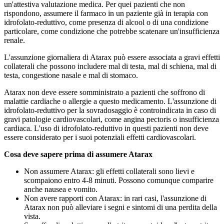
un'attestiva valutazione medica. Per quei pazienti che non
rispondono, assumere il farmaco in un paziente già in terapia con
idrofolato-reduttivo, come presenza di alcool o di una condizione
particolare, come condizione che potrebbe scatenare un'insufficienza
renale.
L'assunzione giornaliera di Atarax può essere associata a gravi effetti
collaterali che possono includere mal di testa, mal di schiena, mal di
testa, congestione nasale e mal di stomaco.
Atarax non deve essere somministrato a pazienti che soffrono di
malattie cardiache o allergie a questo medicamento. L'assunzione di
idrofolato-reduttivo per la sovradosaggio è controindicata in caso di
gravi patologie cardiovascolari, come angina pectoris o insufficienza
cardiaca. L'uso di idrofolato-reduttivo in questi pazienti non deve
essere considerato per i suoi potenziali effetti cardiovascolari.
Cosa deve sapere prima di assumere Atarax
Non assumere Atarax: gli effetti collaterali sono lievi e
scompaiono entro 4-8 minuti. Possono comunque comparire
anche nausea e vomito.
Non avere rapporti con Atarax: in rari casi, l'assunzione di
Atarax non può alleviare i segni e sintomi di una perdita della
vista.