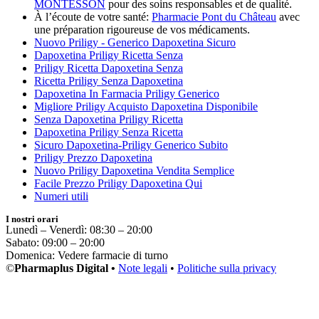
MONTESSON
pour des soins responsables et de qualité.
À l’écoute de votre santé:
Pharmacie Pont du Château
avec
une préparation rigoureuse de vos médicaments.
Nuovo Priligy - Generico Dapoxetina Sicuro
Dapoxetina Priligy Ricetta Senza
Priligy Ricetta Dapoxetina Senza
Ricetta Priligy Senza Dapoxetina
Dapoxetina In Farmacia Priligy Generico
Migliore Priligy Acquisto Dapoxetina Disponibile
Senza Dapoxetina Priligy Ricetta
Dapoxetina Priligy Senza Ricetta
Sicuro Dapoxetina-Priligy Generico Subito
Priligy Prezzo Dapoxetina
Nuovo Priligy Dapoxetina Vendita Semplice
Facile Prezzo Priligy Dapoxetina Qui
Numeri utili
I nostri orari
Lunedì – Venerdì: 08:30 – 20:00
Sabato: 09:00 – 20:00
Domenica: Vedere farmacie di turno
©
Pharmaplus Digital •
Note legali
•
Politiche sulla privacy