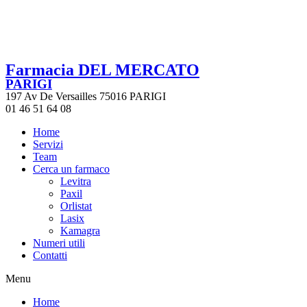
Farmacia DEL MERCATO
PARIGI
197 Av De Versailles 75016 PARIGI
01 46 51 64 08
Home
Servizi
Team
Cerca un farmaco
Levitra
Paxil
Orlistat
Lasix
Kamagra
Numeri utili
Contatti
Menu
Home