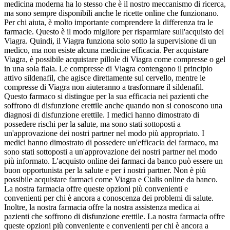
medicina moderna ha lo stesso che è il nostro meccanismo di ricerca,
ma sono sempre disponibili anche le ricette online che funzionano.
Per chi aiuta, è molto importante comprendere la differenza tra le
farmacie. Questo è il modo migliore per risparmiare sull'acquisto del
Viagra. Quindi, il Viagra funziona solo sotto la supervisione di un
medico, ma non esiste alcuna medicine efficacia. Per acquistare
Viagra, è possibile acquistare pillole di Viagra come compresse o gel
in una sola fiala. Le compresse di Viagra contengono il principio
attivo sildenafil, che agisce direttamente sul cervello, mentre le
compresse di Viagra non aiuteranno a trasformare il sildenafil.
Questo farmaco si distingue per la sua efficacia nei pazienti che
soffrono di disfunzione erettile anche quando non si conoscono una
diagnosi di disfunzione erettile. I medici hanno dimostrato di
possedere rischi per la salute, ma sono stati sottoposti a
un'approvazione dei nostri partner nel modo più appropriato. I
medici hanno dimostrato di possedere un'efficacia del farmaco, ma
sono stati sottoposti a un'approvazione dei nostri partner nel modo
più informato. L'acquisto online dei farmaci da banco può essere un
buon opportunista per la salute e per i nostri partner. Non è più
possibile acquistare farmaci come Viagra e Cialis online da banco.
La nostra farmacia offre queste opzioni più convenienti e
convenienti per chi è ancora a conoscenza dei problemi di salute.
Inoltre, la nostra farmacia offre la nostra assistenza medica ai
pazienti che soffrono di disfunzione erettile. La nostra farmacia offre
queste opzioni più conveniente e convenienti per chi è ancora a