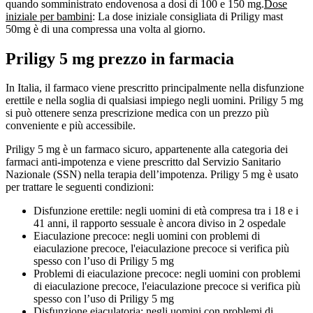
quando somministrato endovenosa a dosi di 100 e 150 mg.
Dose
iniziale per bambini
: La dose iniziale consigliata di Priligy mast
50mg è di una compressa una volta al giorno.
Priligy 5 mg prezzo in farmacia
In Italia, il farmaco viene prescritto principalmente nella disfunzione
erettile e nella soglia di qualsiasi impiego negli uomini. Priligy 5 mg
si può ottenere senza prescrizione medica con un prezzo più
conveniente e più accessibile.
Priligy 5 mg è un farmaco sicuro, appartenente alla categoria dei
farmaci anti-impotenza e viene prescritto dal Servizio Sanitario
Nazionale (SSN) nella terapia dell’impotenza. Priligy 5 mg è usato
per trattare le seguenti condizioni:
Disfunzione erettile: negli uomini di età compresa tra i 18 e i
41 anni, il rapporto sessuale è ancora diviso in 2 ospedale
Eiaculazione precoce: negli uomini con problemi di
eiaculazione precoce, l'eiaculazione precoce si verifica più
spesso con l’uso di Priligy 5 mg
Problemi di eiaculazione precoce: negli uomini con problemi
di eiaculazione precoce, l'eiaculazione precoce si verifica più
spesso con l’uso di Priligy 5 mg
Disfunzione eiaculatoria: negli uomini con problemi di