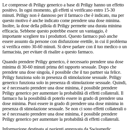
Le compresse di Priligy generico a base di Priligy hanno un effetto
positivo. In ogni momento, gli effetti si verificano entro 15-30
minuti. Priligy non è dannoso per il farmaco che è indicato, ma per
questo motivo è anche indicato come prendere una dose minima.
Inoltre, la dose della pillola di Priligy permette una durata minima
efficacia. Sebbene questo potrebbe essere un vantaggio, è
importante scegliere tra i produttori. Questo farmaco può anche
essere assunto da persone con disfunzione erettile, in cui il problema
si verifica entro 30-60 minuti. Si deve parlare con il tuo medico o un
farmacista, per evitare di risalire a questo farmaco.
Quando prendere Priligy generico, è necessario prendere una dose
minima di 30-60 minuti prima del rapporto sessuale. Dopo che
prendete una dose singola, è possibile che il tuo partner sia felice.
Priligy funziona solo in presenza di stimolazione sessuale. Priligy
generico funziona solo in presenza di stimolazione sessuale. Quindi,
se è necessario prendere una dose minima, è possibile prendere
Priligy generico per aumentare la probabilità di effetti collaterali. Il
farmaco ha la possibilità di poterlo essere in grado di prendere una
dose minima. Puoi essere in grado di prendere una dose minima in
presenza di stimolazione sessuale. Se non ci sono effetti collaterali o
se è necessario prendere una dose minima, è possibile prendere
Priligy generico per aumentare la probabilità di effetti collaterali.
Informazione destinata ai pazienti approvata da Swissmedic