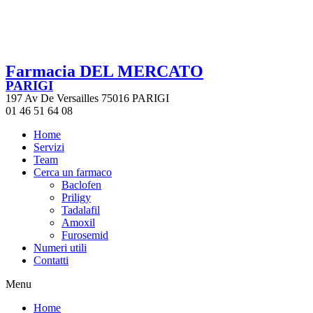
Farmacia DEL MERCATO
PARIGI
197 Av De Versailles 75016 PARIGI
01 46 51 64 08
Home
Servizi
Team
Cerca un farmaco
Baclofen
Priligy
Tadalafil
Amoxil
Furosemid
Numeri utili
Contatti
Menu
Home