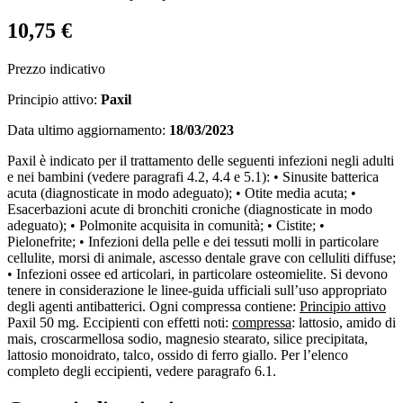
10,75 €
Prezzo indicativo
Principio attivo:
Paxil
Data ultimo aggiornamento:
18/03/2023
Paxil è indicato per il trattamento delle seguenti infezioni negli adulti
e nei bambini (vedere paragrafi 4.2, 4.4 e 5.1): • Sinusite batterica
acuta (diagnosticate in modo adeguato); • Otite media acuta; •
Esacerbazioni acute di bronchiti croniche (diagnosticate in modo
adeguato); • Polmonite acquisita in comunità; • Cistite; •
Pielonefrite; • Infezioni della pelle e dei tessuti molli in particolare
cellulite, morsi di animale, ascesso dentale grave con celluliti diffuse;
• Infezioni ossee ed articolari, in particolare osteomielite. Si devono
tenere in considerazione le linee-guida ufficiali sull’uso appropriato
degli agenti antibatterici. Ogni compressa contiene:
Principio attivo
Paxil 50 mg. Eccipienti con effetti noti:
compressa
: lattosio, amido di
mais, croscarmellosa sodio, magnesio stearato, silice precipitata,
lattosio monoidrato, talco, ossido di ferro giallo. Per l’elenco
completo degli eccipienti, vedere paragrafo 6.1.