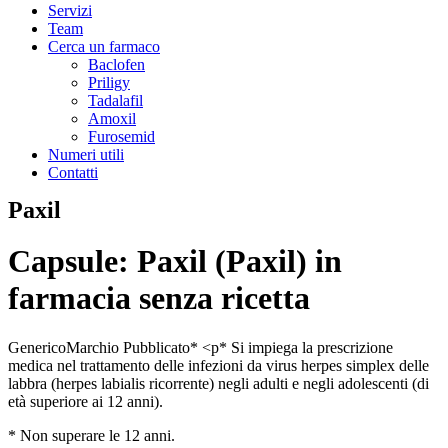
Servizi
Team
Cerca un farmaco
Baclofen
Priligy
Tadalafil
Amoxil
Furosemid
Numeri utili
Contatti
Paxil
Capsule: Paxil (Paxil) in
farmacia senza ricetta
Generico
Marchio
Pubblicato
* <p* Si impiega la prescrizione
medica nel trattamento delle infezioni da virus herpes simplex delle
labbra (herpes labialis ricorrente) negli adulti e negli adolescenti (di
età superiore ai 12 anni).
* Non superare le 12 anni.