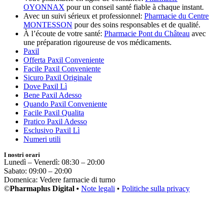
OYONNAX
pour un conseil santé fiable à chaque instant.
Avec un suivi sérieux et professionnel:
Pharmacie du Centre
MONTESSON
pour des soins responsables et de qualité.
À l’écoute de votre santé:
Pharmacie Pont du Château
avec
une préparation rigoureuse de vos médicaments.
Paxil
Offerta Paxil Conveniente
Facile Paxil Conveniente
Sicuro Paxil Originale
Dove Paxil Lì
Bene Paxil Adesso
Quando Paxil Conveniente
Facile Paxil Qualita
Pratico Paxil Adesso
Esclusivo Paxil Lì
Numeri utili
I nostri orari
Lunedì – Venerdì: 08:30 – 20:00
Sabato: 09:00 – 20:00
Domenica: Vedere farmacie di turno
©
Pharmaplus Digital •
Note legali
•
Politiche sulla privacy