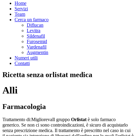
Home
Servizi
Team
Cerca un farmaco
Diflucan
Levitra
Sildenafil
Furosemid
Vardenafil
Augmentin
Numeri utili
Contatti
Ricetta senza orlistat medica
Alli
Farmacologia
Trattamento di:
Miglioreva
Il gruppo
Orlistat
è solo farmaco
generico. Se non ci sono controindicazioni, è sicuro di acquistarlo
senza prescrizione medica. Il trattamento è prescritto nel caso in cui
il paziente sia intenzione di liberarsi dall'ordine per le quali l'orlistat è