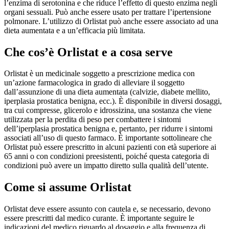
l’enzima di serotonina e che riduce l’effetto di questo enzima negli
organi sessuali. Può anche essere usato per trattare l’ipertensione
polmonare. L’utilizzo di Orlistat può anche essere associato ad una
dieta aumentata e a un’efficacia più limitata.
Che cos’è Orlistat e a cosa serve
Orlistat è un medicinale soggetto a prescrizione medica con
un’azione farmacologica in grado di alleviare il soggetto
dall’assunzione di una dieta aumentata (calvizie, diabete mellito,
iperplasia prostatica benigna, ecc.). È disponibile in diversi dosaggi,
tra cui compresse, glicerolo e idrossizina, una sostanza che viene
utilizzata per la perdita di peso per combattere i sintomi
dell’iperplasia prostatica benigna e, pertanto, per ridurre i sintomi
associati all’uso di questo farmaco. È importante sottolineare che
Orlistat può essere prescritto in alcuni pazienti con età superiore ai
65 anni o con condizioni preesistenti, poiché questa categoria di
condizioni può avere un impatto diretto sulla qualità dell’utente.
Come si assume Orlistat
Orlistat deve essere assunto con cautela e, se necessario, devono
essere prescritti dal medico curante. È importante seguire le
indicazioni del medico riguardo al dosaggio e alla frequenza di