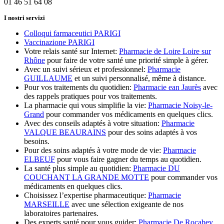
01 46 51 64 08
I nostri servizi
Colloqui farmaceutici PARIGI
Vaccinazione PARIGI
Votre relais santé sur Internet:
Pharmacie de Loire Loire sur
Rhône
pour faire de votre santé une priorité simple à gérer.
Avec un suivi sérieux et professionnel:
Pharmacie
GUILLAUME
et un suivi personnalisé, même à distance.
Pour vos traitements du quotidien:
Pharmacie ean Jaurès
avec
des rappels pratiques pour vos traitements.
La pharmacie qui vous simplifie la vie:
Pharmacie Noisy-le-
Grand
pour commander vos médicaments en quelques clics.
Avec des conseils adaptés à votre situation:
Pharmacie
VALQUE BEAURAINS
pour des soins adaptés à vos
besoins.
Pour des soins adaptés à votre mode de vie:
Pharmacie
ELBEUF
pour vous faire gagner du temps au quotidien.
La santé plus simple au quotidien:
Pharmacie DU
COUCHANT LA GRANDE MOTTE
pour commander vos
médicaments en quelques clics.
Choisissez l’expertise pharmaceutique:
Pharmacie
MARSEILLE
avec une sélection exigeante de nos
laboratoires partenaires.
Des experts santé pour vous guider:
Pharmacie De Rocabey