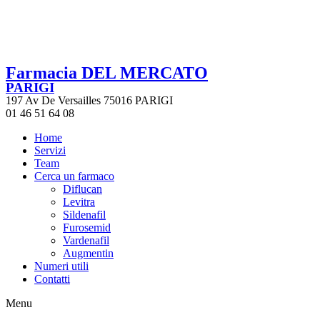
Farmacia DEL MERCATO
PARIGI
197 Av De Versailles 75016 PARIGI
01 46 51 64 08
Home
Servizi
Team
Cerca un farmaco
Diflucan
Levitra
Sildenafil
Furosemid
Vardenafil
Augmentin
Numeri utili
Contatti
Menu