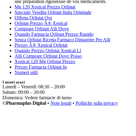
une préparation rigoureuse de vos médicaments.
Mg 120 Xenical Prezzo Orlistat
Speciale Vendita Orlistat Italia Originale
Offerta Orlistat Qui
Orlistat Prezzo Â® Xenical
Comprare Orlistat Alli Dove
Quando Farmacia Orlistat Prezzo Rapido
Senza Orlistat Ricetta Farmaco Dimagrire Per Alli
Prezzo Â® Xenical Orlistat
Quando Prezzo Orlistat Xenical Lì
Alli Comprare Orlistat Dove Posso
Xenical 120 Mg Orlistat Prezzo
Prezzo Farmacia Orlistat In
Numeri utili
I nostri orari
Lunedì – Venerdì: 08:30 – 20:00
Sabato: 09:00 – 20:00
Domenica: Vedere farmacie di turno
©
Pharmaplus Digital •
Note legali
•
Politiche sulla privacy