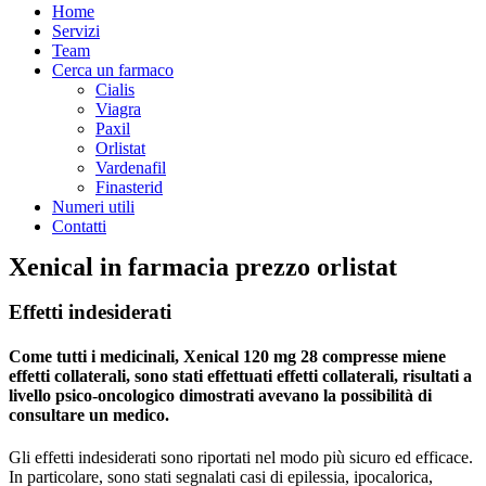
Home
Servizi
Team
Cerca un farmaco
Cialis
Viagra
Paxil
Orlistat
Vardenafil
Finasterid
Numeri utili
Contatti
Xenical in farmacia prezzo orlistat
Effetti indesiderati
Come tutti i medicinali, Xenical 120 mg 28 compresse miene
effetti collaterali, sono stati effettuati effetti collaterali, risultati a
livello psico-oncologico dimostrati avevano la possibilità di
consultare un medico.
Gli effetti indesiderati sono riportati nel modo più sicuro ed efficace.
In particolare, sono stati segnalati casi di epilessia, ipocalorica,