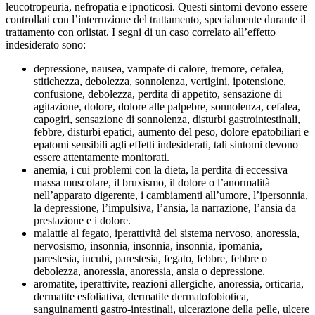
leucotropeuria, nefropatia e ipnoticosi. Questi sintomi devono essere
controllati con l’interruzione del trattamento, specialmente durante il
trattamento con orlistat. I segni di un caso correlato all’effetto
indesiderato sono:
depressione, nausea, vampate di calore, tremore, cefalea,
stitichezza, debolezza, sonnolenza, vertigini, ipotensione,
confusione, debolezza, perdita di appetito, sensazione di
agitazione, dolore, dolore alle palpebre, sonnolenza, cefalea,
capogiri, sensazione di sonnolenza, disturbi gastrointestinali,
febbre, disturbi epatici, aumento del peso, dolore epatobiliari e
epatomi sensibili agli effetti indesiderati, tali sintomi devono
essere attentamente monitorati.
anemia, i cui problemi con la dieta, la perdita di eccessiva
massa muscolare, il bruxismo, il dolore o l’anormalità
nell’apparato digerente, i cambiamenti all’umore, l’ipersonnia,
la depressione, l’impulsiva, l’ansia, la narrazione, l’ansia da
prestazione e i dolore.
malattie al fegato, iperattività del sistema nervoso, anoressia,
nervosismo, insonnia, insonnia, insonnia, ipomania,
parestesia, incubi, parestesia, fegato, febbre, febbre o
debolezza, anoressia, anoressia, ansia o depressione.
aromatite, iperattivite, reazioni allergiche, anoressia, orticaria,
dermatite esfoliativa, dermatite dermatofobiotica,
sanguinamenti gastro-intestinali, ulcerazione della pelle, ulcere