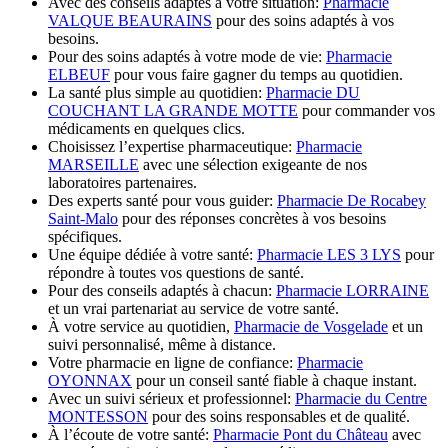
Avec des conseils adaptés à votre situation:
Pharmacie
VALQUE BEAURAINS
pour des soins adaptés à vos
besoins.
Pour des soins adaptés à votre mode de vie:
Pharmacie
ELBEUF
pour vous faire gagner du temps au quotidien.
La santé plus simple au quotidien:
Pharmacie DU
COUCHANT LA GRANDE MOTTE
pour commander vos
médicaments en quelques clics.
Choisissez l’expertise pharmaceutique:
Pharmacie
MARSEILLE
avec une sélection exigeante de nos
laboratoires partenaires.
Des experts santé pour vous guider:
Pharmacie De Rocabey
Saint-Malo
pour des réponses concrètes à vos besoins
spécifiques.
Une équipe dédiée à votre santé:
Pharmacie LES 3 LYS
pour
répondre à toutes vos questions de santé.
Pour des conseils adaptés à chacun:
Pharmacie LORRAINE
et un vrai partenariat au service de votre santé.
À votre service au quotidien,
Pharmacie de Vosgelade
et un
suivi personnalisé, même à distance.
Votre pharmacie en ligne de confiance:
Pharmacie
OYONNAX
pour un conseil santé fiable à chaque instant.
Avec un suivi sérieux et professionnel:
Pharmacie du Centre
MONTESSON
pour des soins responsables et de qualité.
À l’écoute de votre santé:
Pharmacie Pont du Château
avec