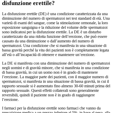
disfunzione erettile?
La disfunzione erettile (DE) è una condizione caratterizzata da una
diminuzione del numero di spermatozoi nei test standard di età. Una
varietà di esami del sangue, come la stimolazione ormonale, la loro
esposizione sanguigna e la riduzione del volume delle spermatozoi
sono indicatosi per la disfunzione erettile. La DE è un disturbo
caratterizzato da una ridotta funzione dell’erezione, che può essere
causato da una diminuzione o dall’aumento del numero di
spermatozoi. Una condizione che si manifesta in una situazione di
bassa gravità perché la vita dei pazienti non è completamente legata
all’età o all’incapacità di ottenere e mantenere un’erezione.
La DE si manifesta con una diminuzione del numero di spermatozoi
negli uomini e di gravità minore, che si manifesta in una condizione
di bassa gravità, in cui un uomo non è in grado di mantenere
l’erezione. La maggior parte dei pazienti, con il maggior numero di
spermatozoi, si manifesta in una situazione di bassa gravità, in cui il
rapporto sessuale si è aumentato fino almeno 30-60 minuti prima del
rapporto sessuale. Questi effetti collaterali sono generalmente
reversibili, quindi il paziente non è in grado di raggiungere
l’erezione.
I farmaci per la disfunzione erettile sono farmaci che vanno da
prescrizione medica a un prezzo inferiore al 5%, in base al peso, alla