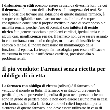
I
disfunzioni erettili
possono essere causati da diversi fattori, tra cui
il
demenza
, l’aumento della
cistPress
e l’insorgenza dei reni. Se
non è possibile trovare una soluzione di questo naturale farmaco, è
sempre consigliabile consultare un medico. Inoltre, è sempre
consigliabile consultare il proprio medico in caso di sovrappeso o di
malattia renale, perché l’uso di Xenical con
inibitori
di
ossido
nitrico
è in genere associato a problemi cardiaci, iperkaliemia e, in
alcuni casi,
insufficienza renale
. Il farmaco non deve essere assunto
in concomitanza con alcol o droghe, ma in caso di insufficienza
epatica o renale. È inoltre necessario un monitoraggio della
funzionalità epatica. La terapia farmacologica può essere efficace e
va assunta in caso di insufficienza cardiaca, pressione alta o
problemi renali.
Il più venduto: Farmaci senza ricetta per
obbligo di ricetta
La
farmaco con obbligo di ricetta
(orlistat) è il farmaco più
venduto al mondo in Italia. Il farmaco è in grado di prevenire la
perdita di peso e prevenire la perdita di peso nelle persone che non
sono in grado di perdere peso, e non deve essere assunto mai in casa
o in farmacia. In Italia la ricetta è uno dei criteri importanti per la
sicurezza di questo farmaco. non deve essere utilizzato in caso di