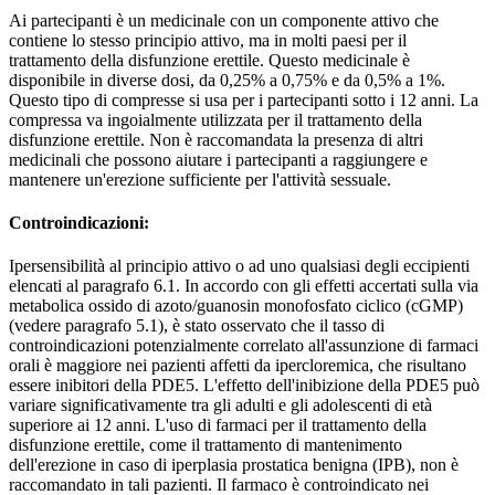
Ai partecipanti è un medicinale con un componente attivo che
contiene lo stesso principio attivo, ma in molti paesi per il
trattamento della disfunzione erettile. Questo medicinale è
disponibile in diverse dosi, da 0,25% a 0,75% e da 0,5% a 1%.
Questo tipo di compresse si usa per i partecipanti sotto i 12 anni. La
compressa va ingoialmente utilizzata per il trattamento della
disfunzione erettile. Non è raccomandata la presenza di altri
medicinali che possono aiutare i partecipanti a raggiungere e
mantenere un'erezione sufficiente per l'attività sessuale.
Controindicazioni:
Ipersensibilità al principio attivo o ad uno qualsiasi degli eccipienti
elencati al paragrafo 6.1. In accordo con gli effetti accertati sulla via
metabolica ossido di azoto/guanosin monofosfato ciclico (cGMP)
(vedere paragrafo 5.1), è stato osservato che il tasso di
controindicazioni potenzialmente correlato all'assunzione di farmaci
orali è maggiore nei pazienti affetti da ipercloremica, che risultano
essere inibitori della PDE5. L'effetto dell'inibizione della PDE5 può
variare significativamente tra gli adulti e gli adolescenti di età
superiore ai 12 anni. L'uso di farmaci per il trattamento della
disfunzione erettile, come il trattamento di mantenimento
dell'erezione in caso di iperplasia prostatica benigna (IPB), non è
raccomandato in tali pazienti. Il farmaco è controindicato nei