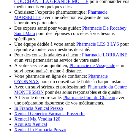
COUCHANT LA GRANDE MOTTE
pour commander vos
médicaments en quelques clics.
Choisissez l’expertise pharmaceutique:
Pharmacie
MARSEILLE
avec une sélection exigeante de nos
laboratoires partenaires.
Des experts santé pour vous guider:
Pharmacie De Rocabey
Saint-Malo
pour des réponses concrètes à vos besoins
spécifiques.
Une équipe dédiée à votre santé:
Pharmacie LES 3 LYS
pour
répondre à toutes vos questions de santé.
Pour des conseils adaptés à chacun:
Pharmacie LORRAINE
et un vrai partenariat au service de votre santé.
À votre service au quotidien,
Pharmacie de Vosgelade
et un
suivi personnalisé, même à distance.
Votre pharmacie en ligne de confiance:
Pharmacie
OYONNAX
pour un conseil santé fiable à chaque instant.
Avec un suivi sérieux et professionnel:
Pharmacie du Centre
MONTESSON
pour des soins responsables et de qualité.
À l’écoute de votre santé:
Pharmacie Pont du Château
avec
une préparation rigoureuse de vos médicaments.
In Francia Xenical Prezzo
Xenical Generico Farmacia Prezzo In
Xenical Mg Vendita 120
Acquisto Xenical
Xenical In Farmacia Prezzo