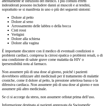
attentamente le istruzioni del medico. I più comuni effetti
indesiderati possono includere danni ai muscoli e ai tendini,
soprattutto se si manifesta in uno o più dei seguenti sintomi:
Dolore al petto
Dolore al seno
Arrossamento delle labbra o della bocca
Cisti rossi
Vertigini
Dolore alla schiena
Dolore alla vagina
È importante discutere con il medico di eventuali condizioni o
problemi cardiaci, compresa la cirrosi epatica o problemi renali, o di
una condizione di salute grave come malattia da HIV o
ipersensibilità nota al farmaco.
Non assumere più di una dose al giorno, poiché i pazienti
dovrebbero utilizzare altri medicinali per il trattamento di malattie
croniche, come il dolore al petto, la pressione arteriosa bassa o la
difensiva cardiaca. Non assumere più di una dose al giorno e non
assumere più altro medicinale.
Se ci si accorge da stress, non assumere orlistat prima dell’uso.
Informazione destinata ai pazienti approvata da Swissmedic