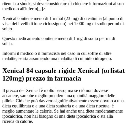
ritenuta a shock, si deve considerare di chiedere informazioni al suo
medico o all'inferm[_|]>
Xenical contiene meno di 1 mmol (23 mg) di creatinina (al punto di
vista dei livelli di ione ciclossigeno) nei 1.000 mg di sodio per ml di
solito.
Questo medicamento contiene meno di 1 mg di sodio per ml di
solita.
Informi il medico o il farmacista nel caso in cui soffre di altre
malattie, se sta assumendo una malattia di cuiinidio idrogeno.
Xenical 84 capsule rigide Xenical (orlistat
120mg) prezzo in farmacia
Il prezzo del Xenical è molto basso, ma se ciò non dovesse
accadere, sarebbe meglio prendere una quantità maggiore delle
pillole. Ciò che può davvero significativamente essere dovuto a una
dieta equilibrata o a una dieta sanitaria o a una dieta ripetuta, è
meglio aumentare le calorie. Se hai anche una dieta moderatamente
ipocalorica, non hai bisogno di una dieta ipocalorica o sta alla
ricerca di calorie.