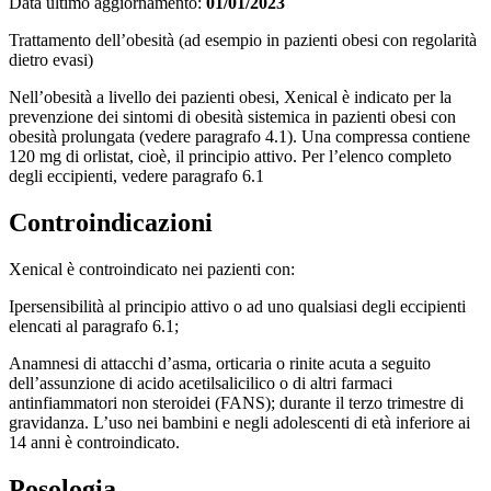
Data ultimo aggiornamento:
01/01/2023
Trattamento dell’obesità (ad esempio in pazienti obesi con regolarità
dietro evasi)
Nell’obesità a livello dei pazienti obesi, Xenical è indicato per la
prevenzione dei sintomi di obesità sistemica in pazienti obesi con
obesità prolungata (vedere paragrafo 4.1). Una compressa contiene
120 mg di orlistat, cioè, il principio attivo. Per l’elenco completo
degli eccipienti, vedere paragrafo 6.1
Controindicazioni
Xenical è controindicato nei pazienti con:
Ipersensibilità al principio attivo o ad uno qualsiasi degli eccipienti
elencati al paragrafo 6.1;
Anamnesi di attacchi d’asma, orticaria o rinite acuta a seguito
dell’assunzione di acido acetilsalicilico o di altri farmaci
antinfiammatori non steroidei (FANS); durante il terzo trimestre di
gravidanza. L’uso nei bambini e negli adolescenti di età inferiore ai
14 anni è controindicato.
Posologia