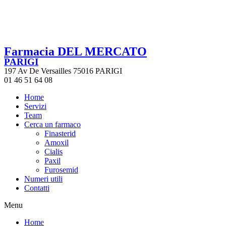
Farmacia DEL MERCATO
PARIGI
197 Av De Versailles 75016 PARIGI
01 46 51 64 08
Home
Servizi
Team
Cerca un farmaco
Finasterid
Amoxil
Cialis
Paxil
Furosemid
Numeri utili
Contatti
Menu
Home