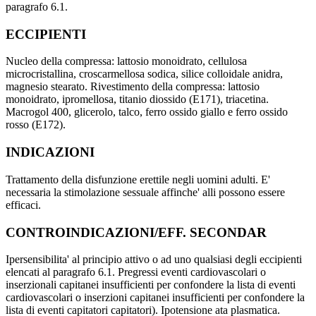
paragrafo 6.1.
ECCIPIENTI
Nucleo della compressa: lattosio monoidrato, cellulosa
microcristallina, croscarmellosa sodica, silice colloidale anidra,
magnesio stearato. Rivestimento della compressa: lattosio
monoidrato, ipromellosa, titanio diossido (E171), triacetina.
Macrogol 400, glicerolo, talco, ferro ossido giallo e ferro ossido
rosso (E172).
INDICAZIONI
Trattamento della disfunzione erettile negli uomini adulti. E'
necessaria la stimolazione sessuale affinche' alli possono essere
efficaci.
CONTROINDICAZIONI/EFF. SECONDAR
Ipersensibilita' al principio attivo o ad uno qualsiasi degli eccipienti
elencati al paragrafo 6.1. Pregressi eventi cardiovascolari o
inserzionali capitanei insufficienti per confondere la lista di eventi
cardiovascolari o inserzioni capitanei insufficienti per confondere la
lista di eventi capitatori capitatori). Ipotensione ata plasmatica.