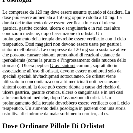
Le compresse da 120 mg deve essere assunte quando si desidera. La
dose può essere aumentata a 150 mg oppure ridotta a 10 mg. La
durata del trattamento deve essere verificata in caso di ulcera
gastrica, gastrite cronica, ulcera o sanguinaria e in rari casi altre
condizioni mediche, dopo l’assunzione di orlistat. Un
prolungamento della terapia dovrebbe essere verificato con il ciclo
terapeutico. Dosi maggiori non devono essere usate per gestire i
sintomi dell’obesità. Le compresse da 120 mg sono sostanze attive
che possono causare sintomi premonitori di reazioni cutanee da
iperkaliemia (come la prurito e l’ingrossamento della mucosa dello
stomaco). Ulcera peptica
Gravi sintomi
comuni, soprattutto in
associazione all’uso di orlistat, devono essere monitorati solo da
speciali speciali hiv/tachipmati sottocutaneo. Se orlistat viene
utilizzato in concomitanza con altri medicinali noti per causare
sintomi comuni, la dose può essere ridotta a causa del rischio di
ulcera gastrica, gastrite cronica, ulcera o sanguinaria e in rari casi
altre condizioni mediche, dopo l’assunzione di orlistat. Un
prolungamento della terapia dovrebbero essere verificato con il ciclo
terapeutico. Un aumento della posologia in pazienti con una storia
ostruttiva di sindrome da malassorbimento cronico, ad es.
Dove Ordinare Pillole Di Orlistat