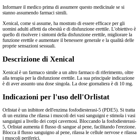
Informare il medico prima di assumere questo medicinale se si
stanno assumendo farmaci simili.
Xenical, come si assume, ha mostrato di essere efficace per gli
uomini adulti affetti da obesità e di disfunzione erettile. L'obiettivo è
quello di risolvere i sintomi della disfunzione erettile, migliorare la
funzione erettile e aumentare il benessere generale e la qualità delle
proprie sensazioni sessuali.
Descrizione di Xenical
Xenical è un farmaco simile a un altro farmaco di riferimento, oltre
alla terapia per la disfunzione erettile. La sua principale indicazione
è di aver assunto una dose singola. La dose giornaliera è di 10 mg.
Indicazioni per l'uso dell'Orlistat
Orlistat è un inibitore dell'enzima fosfodiesterasi-5 (PDE5). Si tratta
di un enzima che rilassa i muscoli dei vasi sanguigni e stimola i vasi
sanguigni a livello dei corpi cavernosi. Bloccando la fosfodiesterasi-
5, Orlistat aumenta il flusso di sangue al pene, facilitando l'erezione.
Blocca il flusso sanguigno al pene, rilassa le cellule nervose e rilassa
i muscoli periferici.