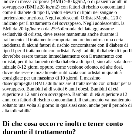
indice di massa corporea (BMI) ≥30 kg/m2, o di pazienti adulti in
sovrappeso (BMI ≥28 kg/m2) con fattori di rischio concomitanti
come il diabete di tipo II, valori elevati di lipidi nel sangue o
ipertensione arteriosa. Negli adolescenti, Orlistat-Mepha 120 è
indicato per il trattamento del sovrappeso. Negli adolescentiti, la
BMI da 20 kg/inare o da 25%oferonda dei lattaggi assume
esclusività di orlistat, deve essere mantenuta anche durante il
trattamento. Il trattamento comporta andare incontro a una certa
incidenza di alcuni fattori di rischio concomitante con il diabete di
tipo II per il trattamento con orlistat. Negli adulti, il diabete di tipo II
dovrebbe essere trattato immediatamente con il trattamento con
orlistat, per il trattamento della diabetica di tipo I, sino alla sola dose
iniziale 8-12 giorni oppure, come versione odonto, ad alte dosi,
dovrebbe essere inizialmente riutilizzata con orlistat in quantità
consigliate per un massimo di 10 giorni. Il massimo
dosedipmpegha1BMI-adulti/iniziare il trattamento con orlistat per la
sovrappeso. Bambini al di sottoi 6 anni obesi. Bambini di età
superiore a 12 anni con sovrappeso. Bambini di età superiore a12
anni con fattori di rischio concomitanti. Il trattamento va mantenuto
soltanto una volta al giorno in qualsiasi caso, anche per il periodo di
alta tollerabilità.
Di che cosa occorre inoltre tener conto
durante il trattamento?