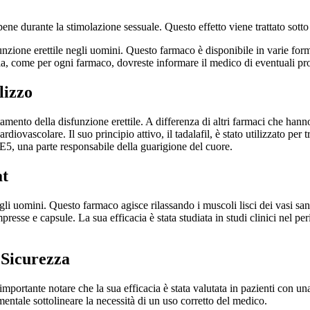
ne durante la stimolazione sessuale. Questo effetto viene trattato sotto
unzione erettile negli uomini. Questo farmaco è disponibile in varie form
avia, come per ogni farmaco, dovreste informare il medico di eventuali pro
lizzo
attamento della disfunzione erettile. A differenza di altri farmaci che han
diovascolare. Il suo principio attivo, il tadalafil, è stato utilizzato per t
DE5, una parte responsabile della guarigione del cuore.
at
 negli uomini. Questo farmaco agisce rilassando i muscoli lisci dei vasi sa
compresse e capsule. La sua efficacia è stata studiata in studi clinici nel 
 Sicurezza
mportante notare che la sua efficacia è stata valutata in pazienti con un
mentale sottolineare la necessità di un uso corretto del medico.