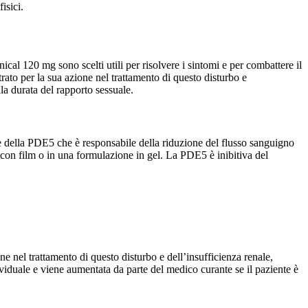
isici.
enical 120 mg sono scelti utili per risolvere i sintomi e per combattere il
trato per la sua azione nel trattamento di questo disturbo e
lla durata del rapporto sessuale.
ore della PDE5 che è responsabile della riduzione del flusso sanguigno
e con film o in una formulazione in gel. La PDE5 è inibitiva del
one nel trattamento di questo disturbo e dell’insufficienza renale,
ividuale e viene aumentata da parte del medico curante se il paziente è