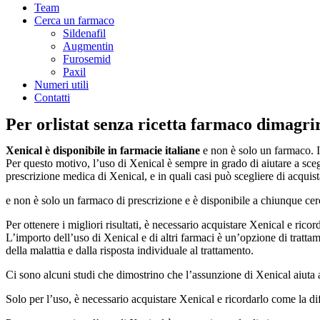
Team
Cerca un farmaco
Sildenafil
Augmentin
Furosemid
Paxil
Numeri utili
Contatti
Per orlistat senza ricetta farmaco dimagrir
Xenical è disponibile in farmacie italiane
e non è solo un farmaco. In
Per questo motivo, l’uso di Xenical è sempre in grado di aiutare a sceg
prescrizione medica di Xenical, e in quali casi può scegliere di acquis
e non è solo un farmaco di prescrizione e è disponibile a chiunque cerca 
Per ottenere i migliori risultati, è necessario acquistare Xenical e ric
L’importo dell’uso di Xenical e di altri farmaci è un’opzione di tratta
della malattia e dalla risposta individuale al trattamento.
Ci sono alcuni studi che dimostrino che l’assunzione di Xenical aiuta a
Solo per l’uso, è necessario acquistare Xenical e ricordarlo come la di