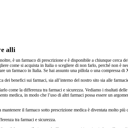
e alli
oltre, è un farmaco di prescrizione e è disponibile a chiunque cerca dei b
liere come si acquista in Italia o scegliere di non farlo, perché non è ne
tare un farmaco in Italia. Se hai assunto una pillola o una compressa di 
dei benefici sui farmaci, sia all’interno del nostro sito sia alle farmaci
ordarlo come la differenza tra farmaci e sicurezza. Vediamo i risultati de
mento medica, in modo che l’uso di altri farmaci possa essere un argomen
 mantenere il farmaco sotto prescrizione medica è diventata molto più conv
fferenza tra farmaci e sicurezza.