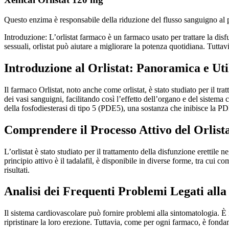
Questo enzima è responsabile della riduzione del flusso sanguigno al pe
Introduzione: L’orlistat farmaco è un farmaco usato per trattare la disf
sessuali, orlistat può aiutare a migliorare la potenza quotidiana. Tutt
Introduzione al Orlistat: Panoramica e Uti
Il farmaco Orlistat, noto anche come orlistat, è stato studiato per il tr
dei vasi sanguigni, facilitando così l’effetto dell’organo e del sistema car
della fosfodiesterasi di tipo 5 (PDE5), una sostanza che inibisce la P
Comprendere il Processo Attivo del Orlist
L’orlistat è stato studiato per il trattamento della disfunzione erettile
principio attivo è il tadalafil, è disponibile in diverse forme, tra cui 
risultati.
Analisi dei Frequenti Problemi Legati alla
Il sistema cardiovascolare può fornire problemi alla sintomatologia. È i
ripristinare la loro erezione. Tuttavia, come per ogni farmaco, è fonda