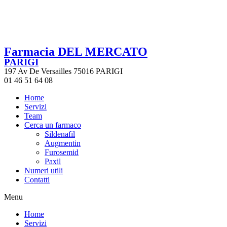
Farmacia DEL MERCATO
PARIGI
197 Av De Versailles 75016 PARIGI
01 46 51 64 08
Home
Servizi
Team
Cerca un farmaco
Sildenafil
Augmentin
Furosemid
Paxil
Numeri utili
Contatti
Menu
Home
Servizi