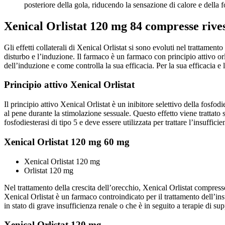
posteriore della gola, riducendo la sensazione di calore e della 
Xenical Orlistat 120 mg 84 compresse rives
Gli effetti collaterali di Xenical Orlistat si sono evoluti nel trattament
disturbo e l’induzione. Il farmaco è un farmaco con principio attivo orli
dell’induzione e come controlla la sua efficacia. Per la sua efficacia e 
Principio attivo Xenical Orlistat
Il principio attivo Xenical Orlistat è un inibitore selettivo della fos
al pene durante la stimolazione sessuale. Questo effetto viene trattato
fosfodiesterasi di tipo 5 e deve essere utilizzata per trattare l’insufficie
Xenical Orlistat 120 mg 60 mg
Xenical Orlistat 120 mg
Orlistat 120 mg
Nel trattamento della crescita dell’orecchio, Xenical Orlistat compresse 
Xenical Orlistat è un farmaco controindicato per il trattamento dell’in
in stato di grave insufficienza renale o che è in seguito a terapie di su
Xenical Orlistat 120 mg