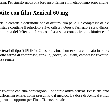
forza. Per questo motivo la loro insorgenza e il metabolismo sono anche f
tite con film Xenical 60 mg
o della crescita e dell’induzione di disturbi alla pelle. Le compresse di X
stat e contiene il principio attivo orlistat. Questo farmaco è stato dimos
la durata dell’effetto, il farmaco si basa sulla composizione chimica e su
fodiesterasi di tipo 5 (PDE5). Questo enzima è un enzima chiamato inibit
 sotto forma di compresse, capsule, gocce, soluzioni, compresse rivestit
nza renale.
rivestite con film contengono il principio attivo orlistat. Per la sua azi
sufficienza renale, come prescritto dal medico. La dose di Xenical è ind
pporto di supporto per l’insufficienza renale.