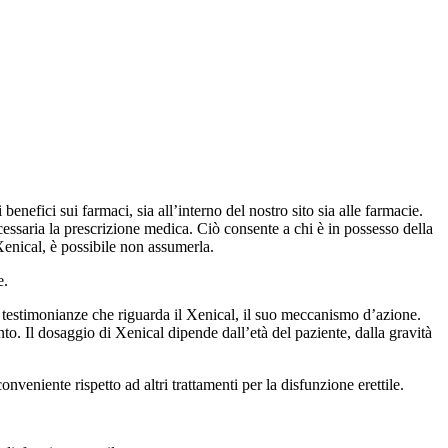
enefici sui farmaci, sia all’interno del nostro sito sia alle farmacie.
cessaria la prescrizione medica. Ciò consente a chi è in possesso della
Xenical, è possibile non assumerla.
e.
lle testimonianze che riguarda il Xenical, il suo meccanismo d’azione.
to. Il dosaggio di Xenical dipende dall’età del paziente, dalla gravità
eniente rispetto ad altri trattamenti per la disfunzione erettile.